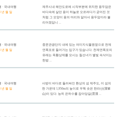
 · 국내여행
제주시내 해안도로에 시작부분에 위치한 용두암은
8 년 월 일
바다속에 살던 용이 하늘로 오르려다가 굳어진 것
처럼 그 모양이 용의 머리와 닮아서 용두암이라 불
리어졌답니 ...
 · 국내여행
중문관광단지 내에 있는 여미지식물원옆으로 천제
8 년 월 일
연폭포로 들어가는 입구가 있습니다. 천제연폭포의
유래는 옥황상제를 모시는 칠선녀가 별빛 속삭이는
한밤 ...
 · 국내여행
사방이 바다로 둘러싸인 환상의 섬 제주도, 이 섬의
8 년 월 일
한 가운데 1,950m의 높이로 우뚝 솟은 한라산(漢拏
山)이 있다. 능히 은하수를 잡아당길(雲漢 ...