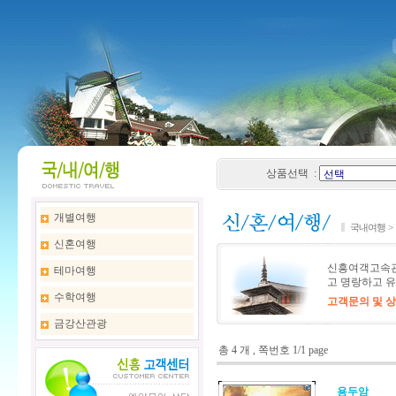
상품선택 :
개별여행
국내여행 >
신혼여행
신흥여객고속관
테마여행
고 명랑하고 유
수학여행
고객문의 및 상담 :
금강산관광
총 4 개 , 쪽번호 1/1 page
용두암