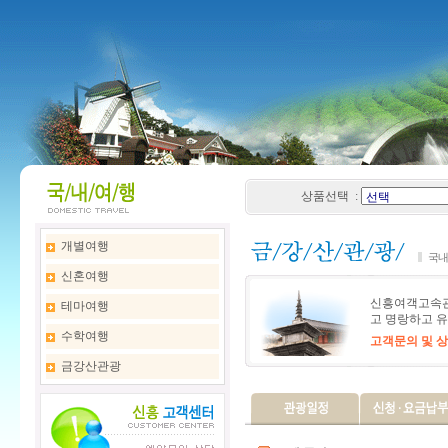
상품선택 :
개별여행
국내
신혼여행
신흥여객고속관
테마여행
고 명랑하고 유
수학여행
고객문의 및 상담 :
금강산관광