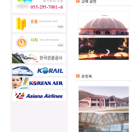
교예 공연
온천욕